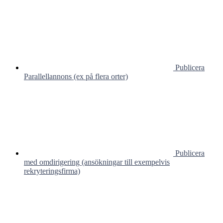
Publicera
Parallellannons (ex på flera orter)
Publicera
med omdirigering (ansökningar till exempelvis
rekryteringsfirma)