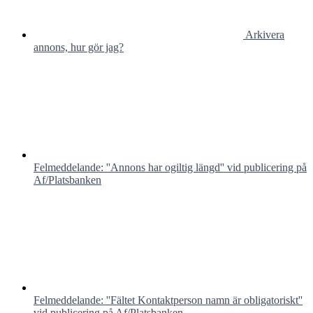
Arkivera
annons, hur gör jag?
Felmeddelande: ''Annons har ogiltig längd'' vid publicering på
Af/Platsbanken
Felmeddelande: ''Fältet Kontaktperson namn är obligatoriskt''
vid publicering på Af/Platsbanken