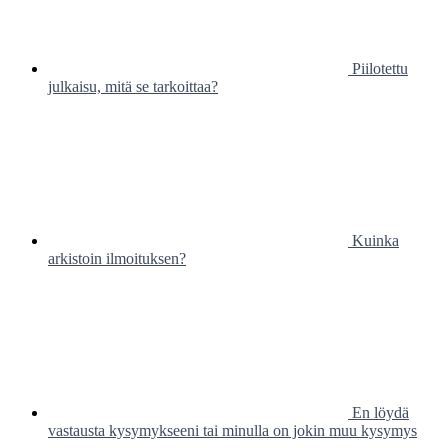
Piilotettu
julkaisu, mitä se tarkoittaa?
Kuinka
arkistoin ilmoituksen?
En löydä
vastausta kysymykseeni tai minulla on jokin muu kysymys