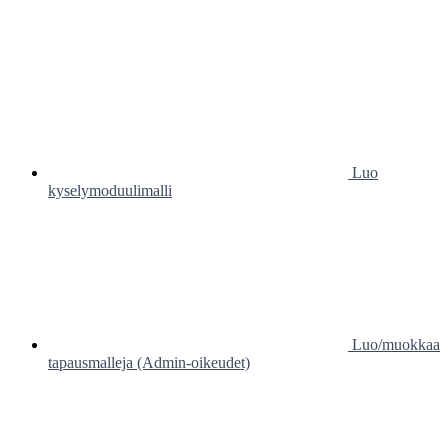
Luo
kyselymoduulimalli
Luo/muokkaa
tapausmalleja (Admin-oikeudet)