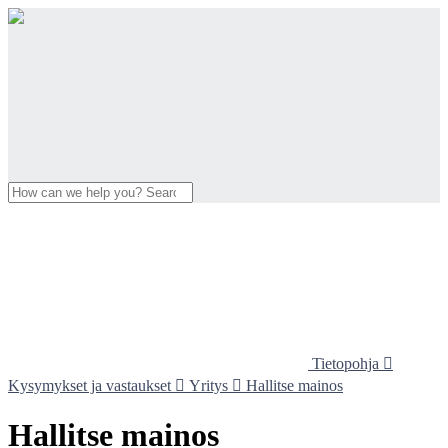
Tietopohja

Kysymykset ja vastaukset

Yritys

Hallitse mainos
Hallitse mainos