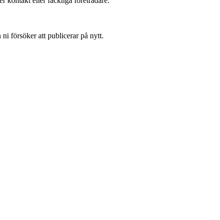
r kontakt eller fackliga företrädare.
i försöker att publicerar på nytt.