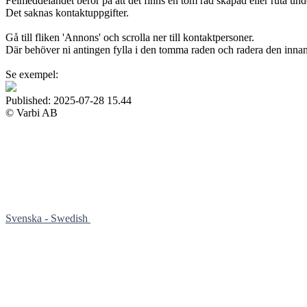
Felmeddelandet beror på att det finns en tom rad skapad eller ruta unde
Det saknas kontaktuppgifter.
Gå till fliken 'Annons' och scrolla ner till kontaktpersoner.
Där behöver ni antingen fylla i den tomma raden och radera den innan n
Se exempel:
Published:
2025-07-28 15.44
© Varbi AB
Svenska - Swedish