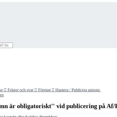
se

Frågor och svar

Företag

Hantera / Publicera annons
ken
n är obligatoriskt'' vid publicering på Af