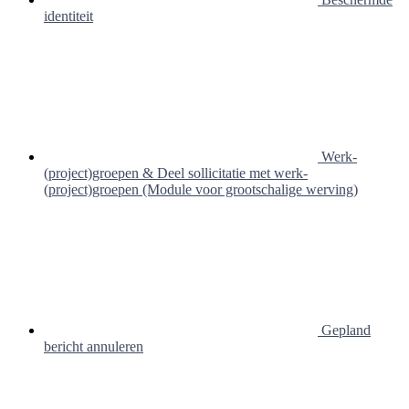
identiteit
Werk-
(project)groepen & Deel sollicitatie met werk-
(project)groepen (Module voor grootschalige werving)
Gepland
bericht annuleren