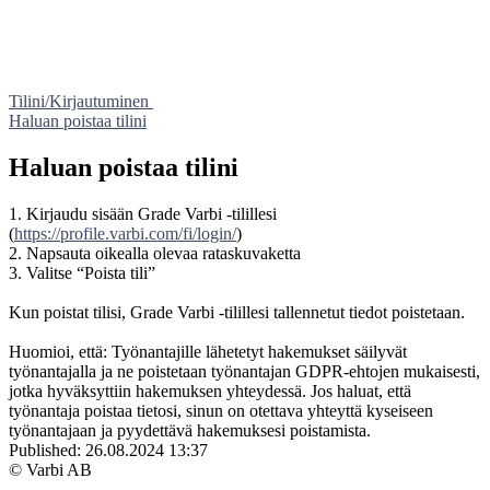
Tilini/Kirjautuminen
Haluan poistaa tilini
Haluan poistaa tilini
1. Kirjaudu sisään Grade Varbi -tilillesi
(
https://profile.varbi.com/fi/login/
)
2. Napsauta oikealla olevaa rataskuvaketta
3. Valitse “Poista tili”
Kun poistat tilisi, Grade Varbi -tilillesi tallennetut tiedot poistetaan.
Huomioi, että: Työnantajille lähetetyt hakemukset säilyvät
työnantajalla ja ne poistetaan työnantajan GDPR-ehtojen mukaisesti,
jotka hyväksyttiin hakemuksen yhteydessä. Jos haluat, että
työnantaja poistaa tietosi, sinun on otettava yhteyttä kyseiseen
työnantajaan ja pyydettävä hakemuksesi poistamista.
Published:
26.08.2024 13:37
© Varbi AB