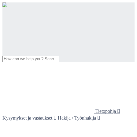
Tietopohja

Kysymykset ja vastaukset

Hakija / Työnhakija
