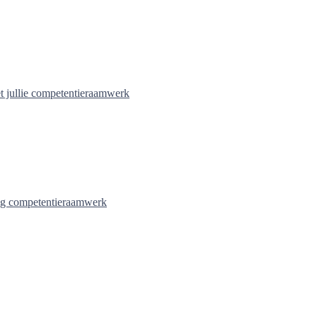
t jullie competentieraamwerk
ig competentieraamwerk