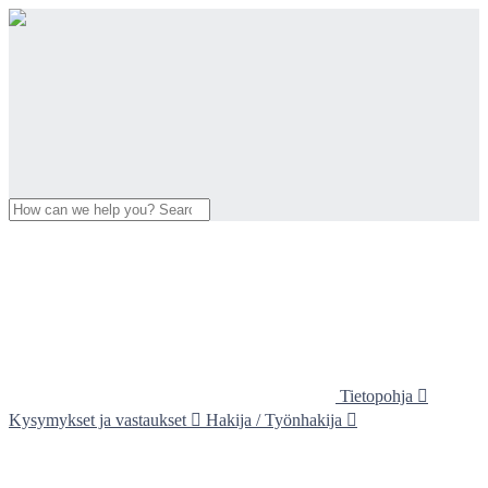
Tietopohja

Kysymykset ja vastaukset

Hakija / Työnhakija
