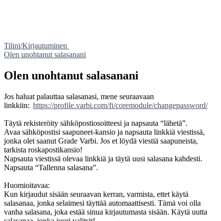
Tilini/Kirjautuminen
Olen unohtanut salasanani
Olen unohtanut salasanani
Jos haluat palauttaa salasanasi, mene seuraavaan
linkkiin:
https://profile.varbi.com/fi/coremodule/changepassword/
Täytä rekisteröity sähköpostiosoitteesi ja napsauta “lähetä”.
Avaa sähköpostisi saapuneet-kansio ja napsauta linkkiä viestissä,
jonka olet saanut Grade Varbi. Jos et löydä viestiä saapuneista,
tarkista roskapostikansio!
Napsauta viestissä olevaa linkkiä ja täytä uusi salasana kahdesti.
Napsauta “Tallenna salasana”.
Huomioitavaa:
Kun kirjaudut sisään seuraavan kerran, varmista, ettet käytä
salasanaa, jonka selaimesi täyttää automaattisesti. Tämä voi olla
vanha salasana, joka estää sinua kirjautumasta sisään. Käytä uutta
salasanaa, jonka juuri valitsit!