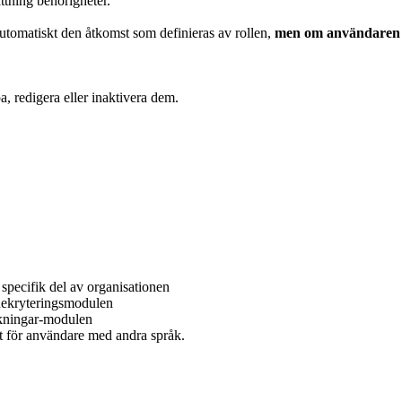
ttning behörigheter.
automatiskt den åtkomst som definieras av rollen,
men om användaren re
pa, redigera eller inaktivera dem.
n specifik del av organisationen
 Rekryteringsmodulen
kningar-modulen
kt för användare med andra språk.