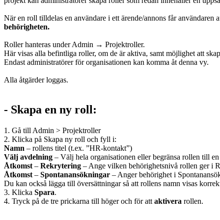
projekt kan administratörer skapa roller som redan innehåller en uppsä
När en roll tilldelas en användare i ett ärende/annons får användaren 
behörigheten.
Roller hanteras under Admin → Projektroller.
Här visas alla befintliga roller, om de är aktiva, samt möjlighet att ska
Endast administratörer för organisationen kan komma åt denna vy.
Alla åtgärder loggas.
- Skapa en ny roll:
1. Gå till Admin > Projektroller
2. Klicka på Skapa ny roll och fyll i:
Namn
– rollens titel (t.ex. ”HR-kontakt”)
Välj avdelning
– Välj hela organisationen eller begränsa rollen till e
Åtkomst
–
Rekrytering
– Ange vilken behörighetsnivå rollen ger i
Åtkomst
–
Spontanansökningar
– Anger behörighet i Spontanansö
Du kan också lägga till översättningar så att rollens namn visas korre
3. Klicka
Spara
.
4. Tryck på de tre prickarna till höger och för att
aktivera
rollen.