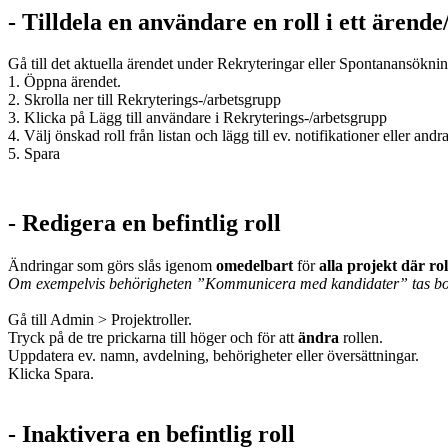
-
Tilldela en användare en roll i ett ärend
Gå till det aktuella ärendet under Rekryteringar eller Spontanansökni
1. Öppna ärendet.
2. Skrolla ner till Rekryterings-/arbetsgrupp
3. Klicka på Lägg till användare i Rekryterings-/arbetsgrupp
4. Välj önskad roll från listan och lägg till ev. notifikationer eller andr
5. Spara
- Redigera en befintlig roll
Ändringar som görs slås igenom
omedelbart
för
alla projekt där ro
Om exempelvis behörigheten ”Kommunicera med kandidater” tas bort 
Gå till Admin > Projektroller.
Tryck på de tre prickarna till höger och för att
ändra
rollen.
Uppdatera ev. namn, avdelning, behörigheter eller översättningar.
Klicka Spara.
- Inaktivera en
befintlig
roll