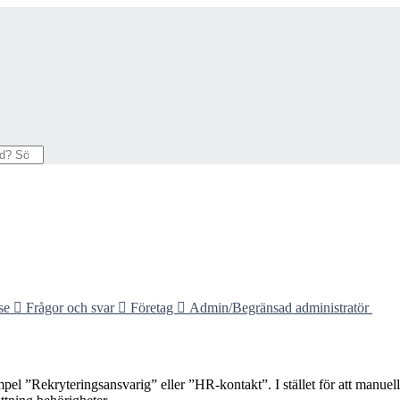
se

Frågor och svar

Företag

Admin/Begränsad administratör
empel ”Rekryteringsansvarig” eller ”HR-kontakt”. I stället för att manue