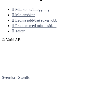

Mitt konto/Inloggning

Min ansökan

Lediga jobb/Jag söker jobb

Problem med min ansökan

Tester
© Varbi AB
Svenska - Swedish