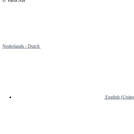
© Varbi AB
Nederlands - Dutch
English (Unit