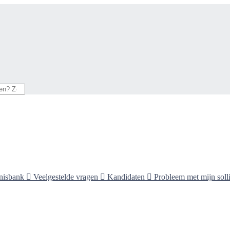
nisbank

Veelgestelde vragen

Kandidaten

Probleem met mijn solli