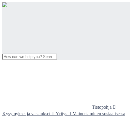
Tietopohja

Kysymykset ja vastaukset

Yritys

Mainostaminen sosiaalisessa