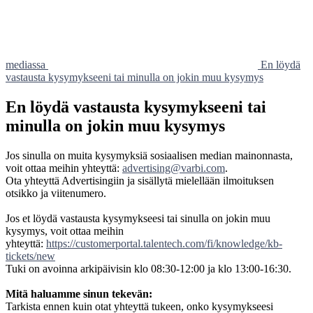
mediassa
En löydä
vastausta kysymykseeni tai minulla on jokin muu kysymys
En löydä vastausta kysymykseeni tai
minulla on jokin muu kysymys
Jos sinulla on muita kysymyksiä sosiaalisen median mainonnasta,
voit ottaa meihin yhteyttä:
advertising@varbi.com
.
Ota yhteyttä Advertisingiin ja sisällytä mielellään ilmoituksen
otsikko ja viitenumero.
Jos et löydä vastausta kysymykseesi tai sinulla on jokin muu
kysymys, voit ottaa meihin
yhteyttä:
https://customerportal.talentech.com/fi/knowledge/kb-
tickets/new
Tuki on avoinna arkipäivisin klo 08:30-12:00 ja klo 13:00-16:30.
Mitä haluamme sinun tekevän:
Tarkista ennen kuin otat yhteyttä tukeen, onko kysymykseesi