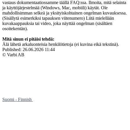
vastaus dokumentaatiossamme täällä FAQ:ssa. Ilmoita, mitä selainta
ja käyttöjärjestelmää (Windows, Mac, mobiili) käytät. Ole
mahdollisimman selkeä ja yksityiskohtainen ongelman kuvauksessa.
(Sisällytä esimerkiksi tapauksen viitenumero) Liitä mielellään
kuvakaappauksia tai video, joka näyttää ongelman (sisältäen
osoitekentän).
Mitä sinun ei pitäisi tehdä:
Älä lähetä arkaluonteisia henkilötietoja (ei kuvina eikä tekstinä).
Published:
26.06.2026 11:44
© Varbi AB
Suomi - Finnish