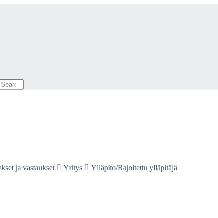
set ja vastaukset

Yritys

Ylläpito/Rajoitettu ylläpitäjä