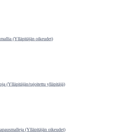
allia (Ylläpitäjän oikeudet)
 (Ylläpitäjän/rajoitettu ylläpitäjä)
pausmalleja (Ylläpitäjän oikeudet)