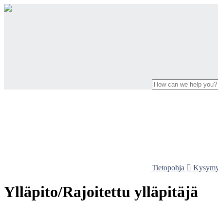
Tietopohja

Kysymyk
Ylläpito/Rajoitettu ylläpitäjä