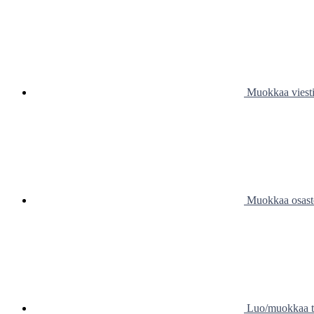
Muokkaa viestim
Muokkaa osastoja
Luo/muokkaa ta