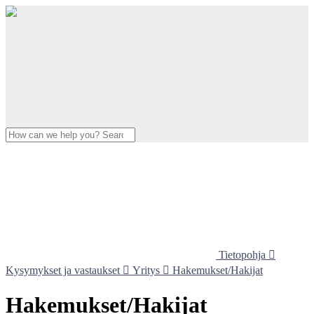
Tietopohja

Kysymykset ja vastaukset

Yritys

Hakemukset/Hakijat
Hakemukset/Hakijat