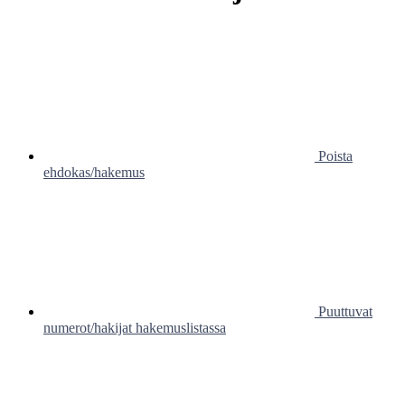
Poista
ehdokas/hakemus
Puuttuvat
numerot/hakijat hakemuslistassa