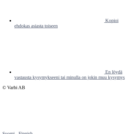
Kopioi
ehdokas asiasta toiseen
En löydä
vastausta kysymykseeni tai minulla on jokin muu kysymys
© Varbi AB
Suomi - Finnish