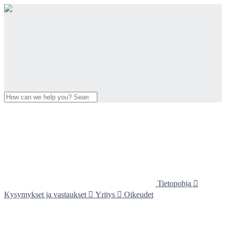
Tietopohja

Kysymykset ja vastaukset

Yritys

Oikeudet